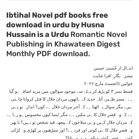
Ibtihal Novel pdf books free
download in urdu by Husna
Hussain
is a Urdu
Romantic Novel
Publishing in Khawateen Digest
Monthly PDF download.
ابتہال از حُسنیٰ حسین
تبصرہ نگار: اقرا عنایت
خواتین ڈائجسٹ مارچ ۲۰۲۶
قسط نمبر ۳ کو پڑھ کر پہلے سے موجود سوالوں میں مزید اضافہ ہو گیا
ہے۔ مسز ظہیر، آئلہ حدید کے ہاتھوں مردان جلال کا قتل کروانا چاہتی
ہیں، مگر سوال یہ اٹھتا ہے کہ آخر مردان جلال ہے کون؟ اندازہ تو یہی
ہے کہ وہ قصرِ جلال کا ہی مکین ہے، مگر ایسا کیوں محسوس ہو رہا ہے
کہ مردان جلال کہیں وہی سلاخوں کے پیچھے قید شخص تو نہیں؟ یا پھر
وہ قصرِ جلال کا ہی کوئی اور فرد ہے؟ اور سیڑھیوں پر کھڑی وہ لڑکی
کون ہے جسے کوئی دیکھ ہی نہیں پاتا؟