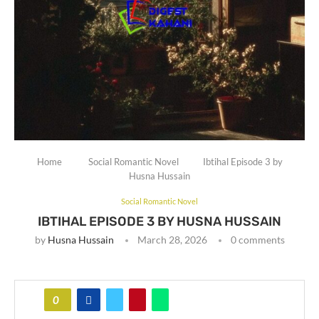
Home
Social Romantic Novel
Ibtihal Episode 3 by
Husna Hussain
Social Romantic Novel
IBTIHAL EPISODE 3 BY HUSNA HUSSAIN
by
Husna Hussain
March 28, 2026
0 comments
0