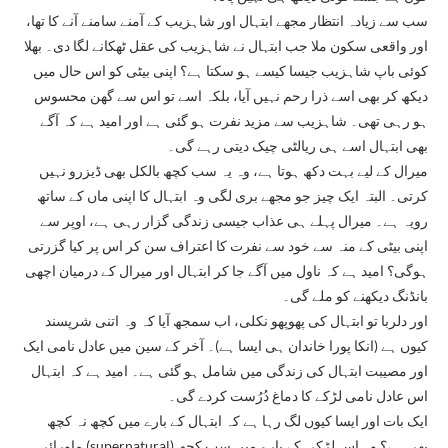
سب سے زیادہ انتظار مجھے ابتہال اور شاہزیب کے آمنے سامنے آنے کا تھا،
اور واقعی سکون ملا جب ابتہال نے شاہزیب کی عقل ٹھکانے لگا دی۔ بھلا
کوئی باپ شاہزیب جیسا کیسے ہو سکتا ہے؟ اپنی بیٹی کو اس حال میں
دیکھ کر بھی اسے ذرا رحم نہیں آیا، بلکہ اسے تو اس سے گھن محسوس
ہو رہی تھی۔ شاہزیب سے مزید نفرت ہو گئی ہے اور امید ہے کہ آگے
بھی ابتہال اسے ہی ریالٹی چیک دیتی رہے گی۔
میرال کے لیے بہت دکھ ہوتا ہے، وہ یہ سب کچھ بالکل بھی ڈیزرو نہیں
کرتی۔ البتہ ایک چیز جو مجھے بری لگی وہ ابتہال کا اپنی ماں کے ساتھ
رویہ ہے۔ میرال پہلے ہی عذاب جیسی زندگی گزار رہی ہے، اوپر سے
اپنی بیٹی کے منہ سے خود سے نفرت کا اعتراف سن کر اس پر کیا گزرتی
ہوگی؟ امید ہے کہ ناول میں آگے جا کر ابتہال اور میرال کے درمیان اچھی
بانڈنگ دیکھنے کو ملے گی۔
اور دلربا تو ابتہال کی پھوپھو نکلی، اب سمجھ آیا کہ وہ اتنی شرپسند
کیوں ہے (انکا پورا خاندان ہی ایسا ہے)۔ آخر کے سین میں عادل نامی ایک
اور مصیبت ابتہال کی زندگی میں شامل ہو گئی ہے۔ امید ہے کہ ابتہال
اس عادل نامی لڑکے کا دماغ دُرُست کردے گی۔
ایک بات اور ایسا کیوں لگ رہا ہے کہ ابتہال کے بارے میں کچھ نہ کچھ
ماورائی (supernatural) بھی ہے؟ وہ اس لڑکی کے بارے میں سب کچھ