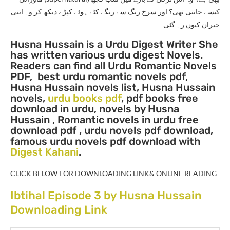
کیسے جانتی تھی؟ اور سرخ رنگ سے رنگے کٹے ہوئے کپڑے دیکھ کر وہ اتنی
حیران کیوں رہ گئی
Husna Hussain is a Urdu Digest Writer She
has written vario
us urdu digest Novels.
Readers can find all Urdu Romantic Novels
PDF, best urdu romantic novels pdf,
Husna Hussain novels list, Husna Hussain
novels,
urdu books pdf
, pdf books free
download in urdu, novels by Husna
Hussain , Romantic novels in urdu free
download pdf , urdu novels pdf download,
famous urdu novels pdf download with
Digest Kahani
.
CLICK BELOW FOR DOWNLOADING LINK& ONLINE READING
Ibtihal Episode 3 by Husna Hussain
Downloading Link